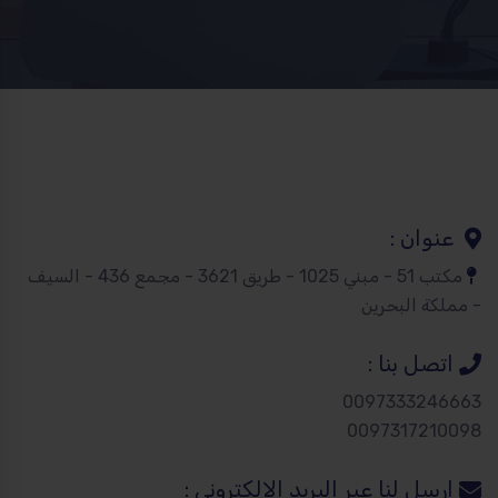
عنوان :
مكتب 51 - مبني 1025 - طريق 3621 - مجمع 436 - السيف
- مملكة البحرين
اتصل بنا :
0097333246663
0097317210098
ارسل لنا عبر البريد الإلكتروني :